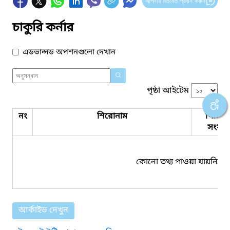
আপনার মতামত প্রদান করুন
চাকুরি কর্নার
এডভান্সড অপশনগুলো দেখান
পৃষ্ঠা আইটেম
নং
শিরোনাম
পিডিএ
সংযুক্ত
কোনো তথ্য পাওয়া যায়নি।
আর্কাইভ দেখুন