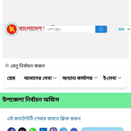
বাংলাদেশ জাতীয় তথ্য বাতায়ন
BN
দেখুন
মেনু নির্বাচন করুন
আমাদের সেবা
অন্যান্য কার্যালয়
ই-সেবা
গ্
উপজেলা নির্বাচন অফিস
এই কনটেন্টটি শেয়ার করতে ক্লিক করুন