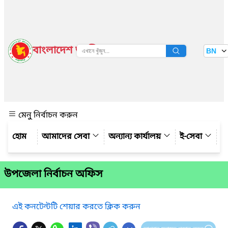
বাংলাদেশ জাতীয় তথ্য বাতায়ন
BN
দেখুন
মেনু নির্বাচন করুন
আমাদের সেবা
অন্যান্য কার্যালয়
ই-সেবা
গ্
উপজেলা নির্বাচন অফিস
এই কনটেন্টটি শেয়ার করতে ক্লিক করুন