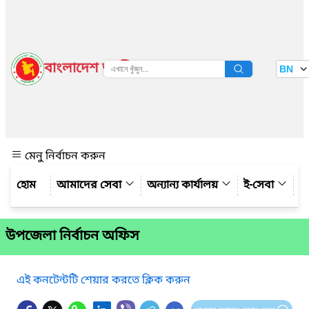
বাংলাদেশ জাতীয় তথ্য বাতায়ন
BN
দেখুন
মেনু নির্বাচন করুন
আমাদের সেবা
অন্যান্য কার্যালয়
ই-সেবা
গ্
উপজেলা নির্বাচন অফিস
এই কনটেন্টটি শেয়ার করতে ক্লিক করুন