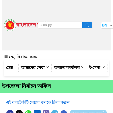
বাংলাদেশ জাতীয় তথ্য বাতায়ন
BN
দেখুন
মেনু নির্বাচন করুন
আমাদের সেবা
অন্যান্য কার্যালয়
ই-সেবা
গ্
উপজেলা নির্বাচন অফিস
এই কনটেন্টটি শেয়ার করতে ক্লিক করুন