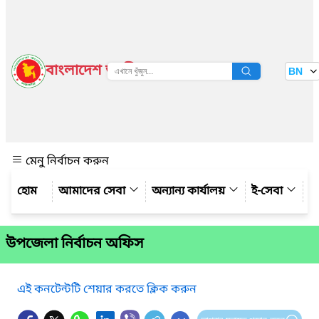
বাংলাদেশ জাতীয় তথ্য বাতায়ন
BN
দেখুন
মেনু নির্বাচন করুন
আমাদের সেবা
অন্যান্য কার্যালয়
ই-সেবা
গ্
উপজেলা নির্বাচন অফিস
এই কনটেন্টটি শেয়ার করতে ক্লিক করুন