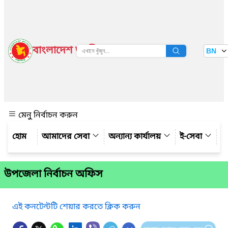
বাংলাদেশ জাতীয় তথ্য বাতায়ন
BN
দেখুন
মেনু নির্বাচন করুন
আমাদের সেবা
অন্যান্য কার্যালয়
ই-সেবা
গ্
উপজেলা নির্বাচন অফিস
এই কনটেন্টটি শেয়ার করতে ক্লিক করুন