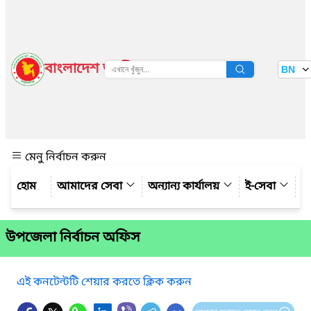
বাংলাদেশ জাতীয় তথ্য বাতায়ন
BN
দেখুন
মেনু নির্বাচন করুন
আমাদের সেবা
অন্যান্য কার্যালয়
ই-সেবা
গ্
উপজেলা নির্বাচন অফিস
এই কনটেন্টটি শেয়ার করতে ক্লিক করুন