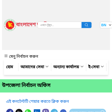
বাংলাদেশ জাতীয় তথ্য বাতায়ন
BN
দেখুন
মেনু নির্বাচন করুন
আমাদের সেবা
অন্যান্য কার্যালয়
ই-সেবা
গ্
উপজেলা নির্বাচন অফিস
এই কনটেন্টটি শেয়ার করতে ক্লিক করুন