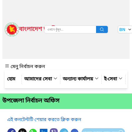
বাংলাদেশ জাতীয় তথ্য বাতায়ন
BN
দেখুন
মেনু নির্বাচন করুন
আমাদের সেবা
অন্যান্য কার্যালয়
ই-সেবা
গ্
উপজেলা নির্বাচন অফিস
এই কনটেন্টটি শেয়ার করতে ক্লিক করুন