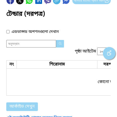
আপনার মতামত প্রদান করুন
টেন্ডার (দরপত্র)
এডভান্সড অপশনগুলো দেখান
পৃষ্ঠা আইটেম
নং
শিরোনাম
দরপত্র 
কোনো তথ্য
আর্কাইভ দেখুন