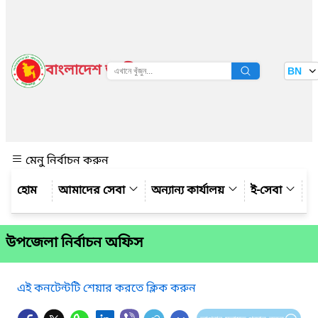
বাংলাদেশ জাতীয় তথ্য বাতায়ন
BN
দেখুন
মেনু নির্বাচন করুন
আমাদের সেবা
অন্যান্য কার্যালয়
ই-সেবা
গ্
উপজেলা নির্বাচন অফিস
এই কনটেন্টটি শেয়ার করতে ক্লিক করুন